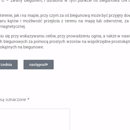
O – zwany biegunem, i ustalona w tym punkcie oś biegunowa ON or
enie, jak i na mapie, przy czym za oś biegunową może być przyjęty dow
aru kątów i możliwość przejścia z terenu na mapę lub odwrotnie, z
b magnetycznej.
ię przy wskazywaniu celów, przy prowadzeniu ognia, a także w nawigac
dnych biegunowych za pomocą prostych wzorów na współrzędne prostokątn
ostokątnych na biegunowe.
rzednia
następna
 są oznaczone
*