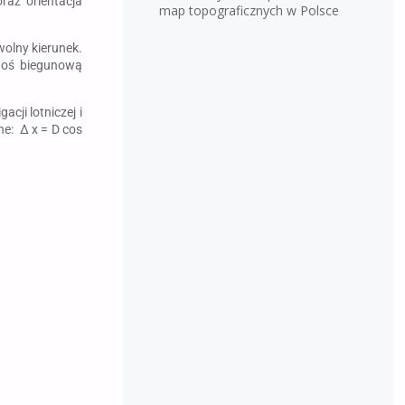
az orientacja
map topograficznych w Polsce
olny kierunek.
a oś biegunową
ji lotniczej i
e: Δ x = D cos