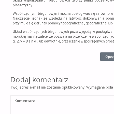
Układ współrzędnych biegunowych tworzy punkt początkowy 
płaszczyzny.
Współrzędnymi biegunowymi można posługiwać się zarówno w ter
Najczęściej jednak ze względu na łatwość dokonywania pomi
przyjmuje się kierunek północy topograficznej, geograficznej lu
Układ współrzędnych biegunowych poza wygodą w posługiwaniu s
morskiej ma i tę zaletę, że pozwala na przeliczenie współrzę
α , Δ y = D sin α , lub odwrotnie, przeliczenie współrzędnych pr
pop
Dodaj komentarz
Twój adres e-mail nie zostanie opublikowany.
Wymagane pola