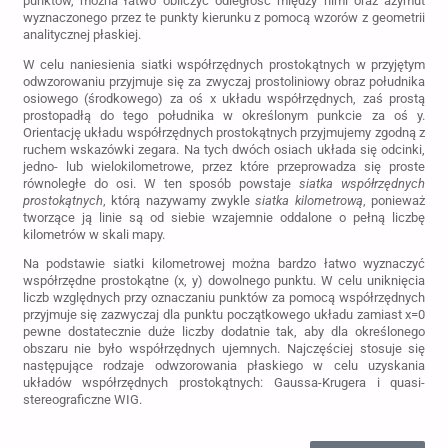
punktów, można łatwo obliczyć odległość między nimi oraz azymut
wyznaczonego przez te punkty kierunku z pomocą wzorów z geometrii
analitycznej płaskiej.
W celu naniesienia siatki współrzędnych prostokątnych w przyjętym
odwzorowaniu przyjmuje się za zwyczaj prostoliniowy obraz południka
osiowego (środkowego) za oś x układu współrzędnych, zaś prostą
prostopadłą do tego południka w określonym punkcie za oś y.
Orientację układu współrzędnych prostokątnych przyjmujemy zgodną z
ruchem wskazówki zegara. Na tych dwóch osiach układa się odcinki,
jedno- lub wielokilometrowe, przez które przeprowadza się proste
równoległe do osi. W ten sposób powstaje
siatka współrzędnych
prostokątnych
, którą nazywamy zwykle
siatka kilometrową
, ponieważ
tworzące ją linie są od siebie wzajemnie oddalone o pełną liczbę
kilometrów w skali mapy.
Na podstawie siatki kilometrowej można bardzo łatwo wyznaczyć
współrzędne prostokątne (x, y) dowolnego punktu. W celu uniknięcia
liczb względnych przy oznaczaniu punktów za pomocą współrzędnych
przyjmuje się zazwyczaj dla punktu początkowego układu zamiast x=0
pewne dostatecznie duże liczby dodatnie tak, aby dla określonego
obszaru nie było współrzędnych ujemnych. Najczęściej stosuje się
następujące rodzaje odwzorowania płaskiego w celu uzyskania
układów współrzędnych prostokątnych: Gaussa-Krugera i quasi-
stereograficzne WIG.