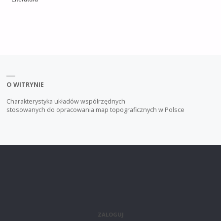
O WITRYNIE
Charakterystyka układów współrzędnych
stosowanych do opracowania map topograficznych w Polsce
ZALOGUJ