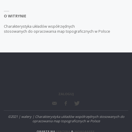
O WITRYNIE
Charakterystyka układów współrzędnych
stosowanych do opracowania map topograficznych w Polsce
ZALOGUJ
©2021 | walery | Charakterystyka układów współrzędnych stosowanych do
opracowania map topograficznych w Polsce
OPARTE NA
SEPTERA
&
WORDPRESS.