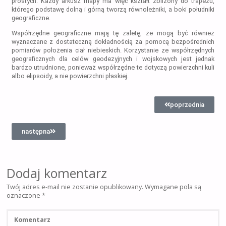
prostych. Każdy arkusz mapy ma więc kształt zbliżony do trapezu,
którego podstawę dolną i górną tworzą równoleżniki, a boki południki
geograficzne.
Współrzędne geograficzne mają tę zaletę, że mogą być również
wyznaczane z dostateczną dokładnością za pomocą bezpośrednich
pomiarów położenia ciał niebieskich. Korzystanie ze współrzędnych
geograficznych dla celów geodezyjnych i wojskowych jest jednak
bardzo utrudnione, ponieważ współrzędne te dotyczą powierzchni kuli
albo elipsoidy, a nie powierzchni płaskiej.
poprzednia
następna
Dodaj komentarz
Twój adres e-mail nie zostanie opublikowany.
Wymagane pola są
oznaczone
*